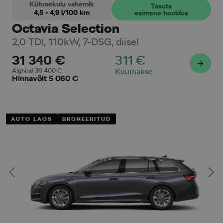
Kütusekulu vahemik
Tasuta
4,5 - 4,9
l/100 km
esimene hooldus
Octavia Selection
2,0 TDI, 110kW, 7-DSG, diisel
31 340
€
311
€
Alghind
36 400
€
Kuumakse
Hinnavõit
5 060
€
AUTO LAOS
BRONEERITUD