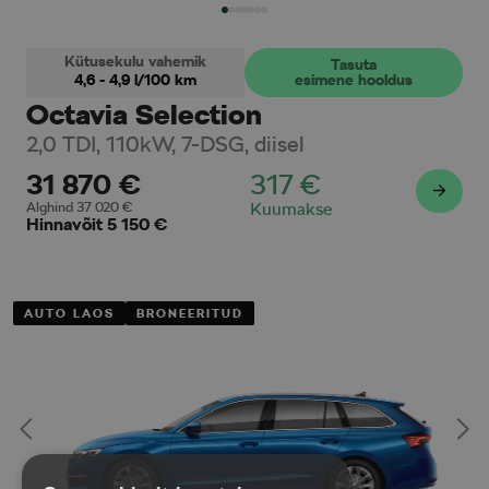
Kütusekulu vahemik
Tasuta
4,6 - 4,9
l/100 km
esimene hooldus
Octavia Selection
2,0 TDI, 110kW, 7-DSG, diisel
31 870
€
317
€
Alghind
37 020
€
Kuumakse
Hinnavõit
5 150
€
AUTO LAOS
BRONEERITUD