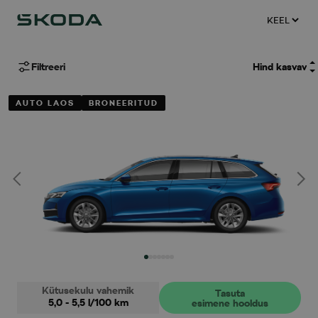
Filtreeri
AUTO LAOS
BRONEERITUD
Kütusekulu vahemik
Tasuta
5,0 - 5,5
l/100 km
esimene hooldus