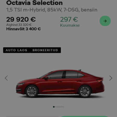
Octavia Selection
1,5 TSI m-Hybrid, 85kW, 7-DSG, bensiin
29 920
€
297
€
Alghind
33 320
€
Kuumakse
Hinnavõit
3 400
€
AUTO LAOS
BRONEERITUD